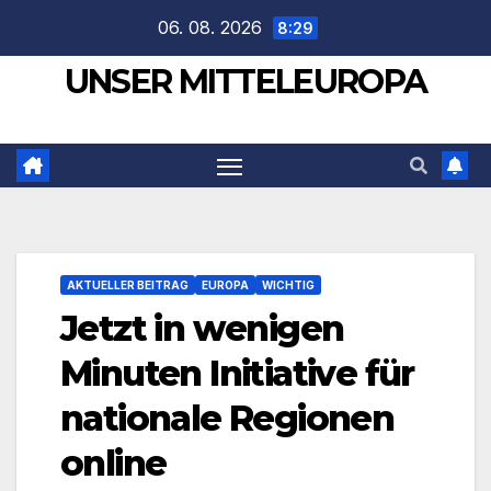
Zum
06. 08. 2026
8:29
Inhalt
UNSER MITTELEUROPA
springen
AKTUELLER BEITRAG
EUROPA
WICHTIG
Jetzt in wenigen
Minuten Initiative für
nationale Regionen
online