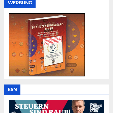
WERBUNG
ESN