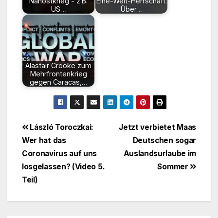
Nahostkrieg - z.B:
Eine-Welt-Herrschaft:
US…
Über…
Alastair Crooke zum
Mehrfrontenkrieg
gegen Caracas,…
Beitragsnavigation
László Toroczkai:
Jetzt verbietet Maas
Wer hat das
Deutschen sogar
Coronavirus auf uns
Auslandsurlaube im
losgelassen? (Video 5.
Sommer
Teil)