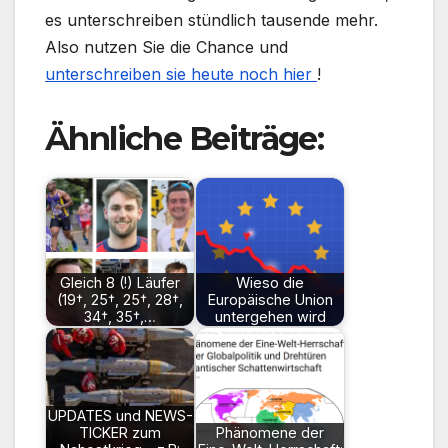
es unterschreiben stündlich tausende mehr.
Also nutzen Sie die Chance und
unterschreiben sie heute noch hier
!
Ähnliche Beiträge:
Gleich 8 (!) Läufer
Wieso die
(19†, 25†, 25†, 28†,
Europäische Union
34†, 35†,…
untergehen wird
UPDATES und NEWS-
TICKER zum
Phänomene der