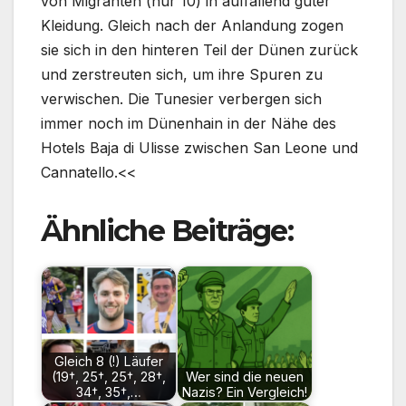
von Migranten (nur 10) in auffallend guter
Kleidung. Gleich nach der Anlandung zogen
sie sich in den hinteren Teil der Dünen zurück
und zerstreuten sich, um ihre Spuren zu
verwischen. Die Tunesier verbergen sich
immer noch im Dünenhain in der Nähe des
Hotels Baja di Ulisse zwischen San Leone und
Cannatello.<<
Ähnliche Beiträge:
Gleich 8 (!) Läufer
(19†, 25†, 25†, 28†,
Wer sind die neuen
34†, 35†,…
Nazis? Ein Vergleich!