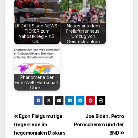
UPDATES und NEWS-
Neues aus dem
TICKER zum
Freiluftirrenhaus:
Nahostkrieg - z.B:
Umzug von
US…
Geisteskranken
Phänomene der
Eine-Welt-Herrschaft:
Über…
Beitragsnavigation
Egon Flaigs mutige
Joe Biden, Petro
Gegenrede im
Poroschenko und der
hegemonialen Diskurs
BND