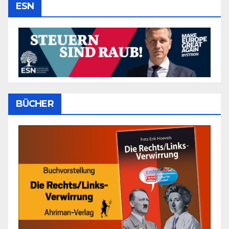
ESN
BÜCHER