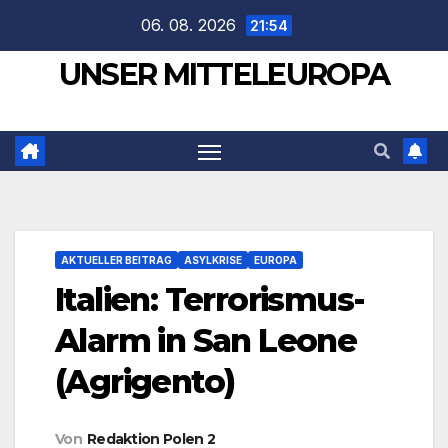
Zum
06. 08. 2026
21:54
Inhalt
UNSER MITTELEUROPA
springen
AKTUELLER BEITRAG
ASYLKRISE
EUROPA
Italien: Terrorismus-
Alarm in San Leone
(Agrigento)
Von
Redaktion Polen 2