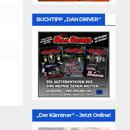
BUCHTIPP „DAN DRIVER“
„Der Kärntner“ – Jetzt Online!