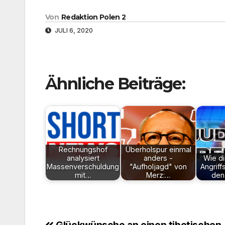
Von
Redaktion Polen 2
JULI 6, 2020
Ähnliche Beiträge:
Rechnungshof
Überholspur einmal
analysiert
anders -
Wie di
Massenverschuldung
"Aufholjagd" von
Angriff
mit…
Merz:…
den 
Glückwünsche an einen tibetischen