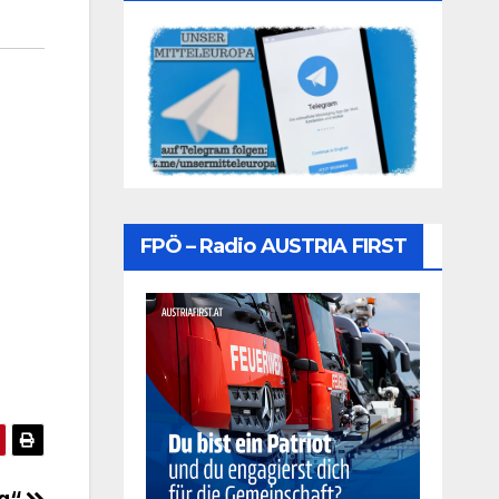
FPÖ – Radio AUSTRIA FIRST
ng“