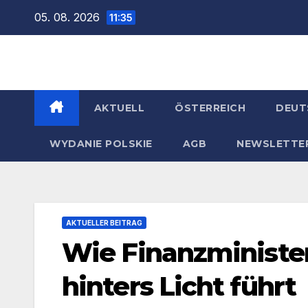
Zum
05. 08. 2026
11:35
Inhalt
springen
AKTUELL
ÖSTERREICH
DEUT
WYDANIE POLSKIE
AGB
NEWSLETTE
AKTUELLER BEITRAG
Wie Finanzministe
hinters Licht führt