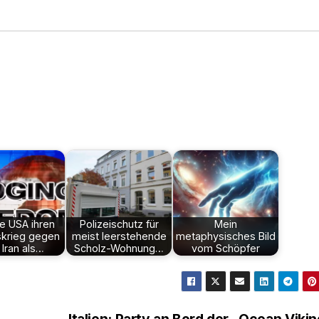
e USA ihren
Polizeischutz für
Mein
skrieg gegen
meist leerstehende
metaphysisches Bild
Iran als…
Scholz-Wohnung…
vom Schöpfer
Italien: Party an Bord der „Ocean Viki