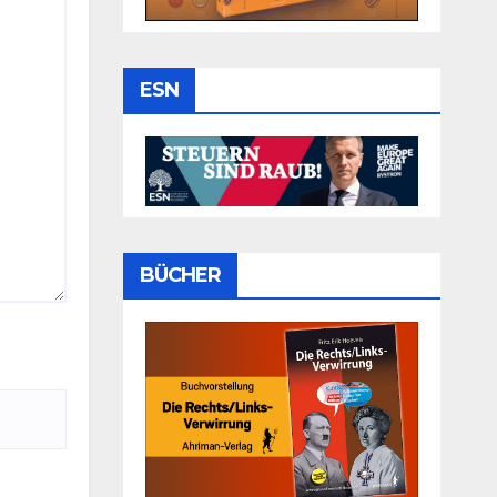
ESN
BÜCHER