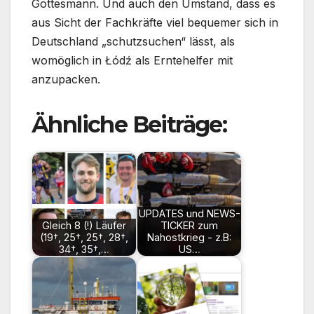
Gottesmann. Und auch den Umstand, dass es
aus Sicht der Fachkräfte viel bequemer sich in
Deutschland „schutzsuchen“ lässt, als
womöglich in Łódź als Erntehelfer mit
anzupacken.
Ähnliche Beiträge:
UPDATES und NEWS-
Gleich 8 (!) Läufer
TICKER zum
(19†, 25†, 25†, 28†,
Nahostkrieg - z.B:
34†, 35†,…
US…