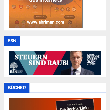
ESN
BÜCHER