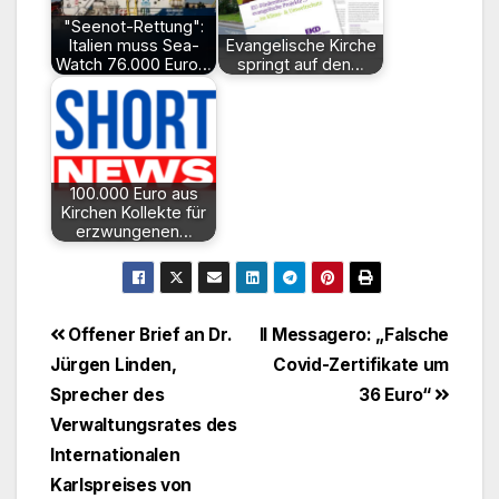
"Seenot-Rettung":
Italien muss Sea-
Evangelische Kirche
Watch 76.000 Euro…
springt auf den…
100.000 Euro aus
Kirchen Kollekte für
erzwungenen…
Beitragsnavigation
Offener Brief an Dr.
Il Messagero: „Falsche
Jürgen Linden,
Covid-Zertifikate um
Sprecher des
36 Euro“
Verwaltungsrates des
Internationalen
Karlspreises von