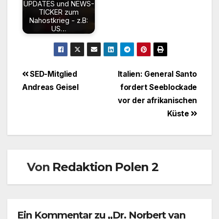
UPDATES und NEWS-
TICKER zum
Nahostkrieg - z.B:
US…
Beitragsnavigation
SED-Mitglied
Italien: General Santo
Andreas Geisel
fordert See­blockade
vor der afrika­nischen
Küste
Von
Redaktion Polen 2
Ein Kommentar zu „Dr. Norbert van