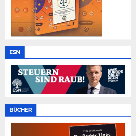
ESN
BÜCHER