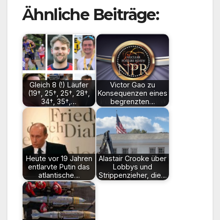
Ähnliche Beiträge:
Gleich 8 (!) Läufer
Victor Gao zu
(19†, 25†, 25†, 28†,
Konsequenzen eines
34†, 35†,…
begrenzten…
Heute vor 19 Jahren
Alastair Crooke über
entlarvte Putin das
Lobbys und
atlantische…
Strippenzieher, die…