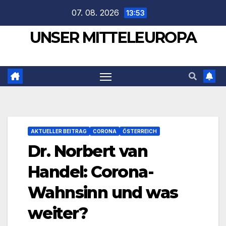
Zum
07. 08. 2026
13:53
Inhalt
UNSER MITTELEUROPA
springen
AKTUELLER BEITRAG
CORONA
ÖSTERREICH
Dr. Norbert van
Handel: Corona-
Wahnsinn und was
weiter?