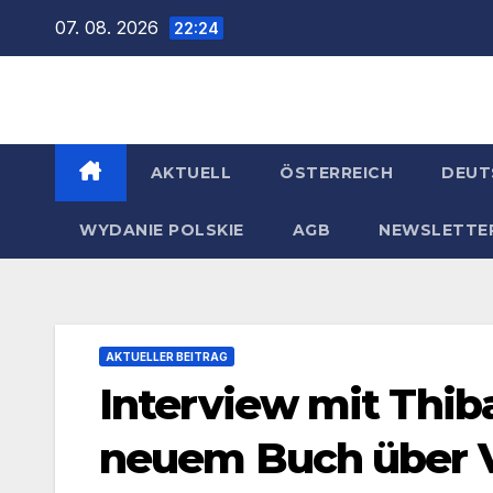
Zum
07. 08. 2026
22:24
Inhalt
springen
AKTUELL
ÖSTERREICH
DEUT
WYDANIE POLSKIE
AGB
NEWSLETTE
AKTUELLER BEITRAG
Interview mit Thib
neuem Buch über V