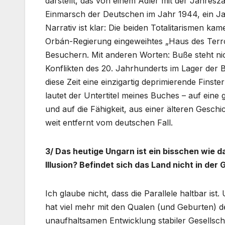
darstellt, das von einem Adler mit der Jahresz
Einmarsch der Deutschen im Jahr 1944, ein J
Narrativ ist klar: Die beiden Totalitarismen 
Orbán-Regierung eingeweihtes „Haus des Terror
Besuchern. Mit anderen Worten: Buße steht ni
Konflikten des 20. Jahrhunderts im Lager der B
diese Zeit eine einzigartig deprimierende Finste
lautet der Untertitel meines Buches – auf ein
und auf die Fähigkeit, aus einer älteren Geschi
weit entfernt vom deutschen Fall.
3/ Das heutige Ungarn ist ein bisschen wie d
Illusion? Befindet sich das Land nicht in de
Ich glaube nicht, dass die Parallele haltbar is
hat viel mehr mit den Qualen (und Geburten) de
unaufhaltsamen Entwicklung stabiler Gesellsch