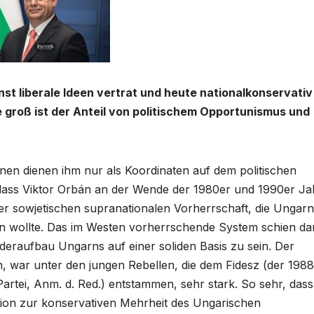
inst liberale Ideen vertrat und heute nationalkonservativ 
e groß ist der Anteil von politischem Opportunismus und
ionen dienen ihm nur als Koordinaten auf dem politischen
t, dass Viktor Orbán an der Wende der 1980er und 1990er Ja
der sowjetischen supranationalen Vorherrschaft, die Ungarn
en wollte. Das im Westen vorherrschende System schien da
deraufbau Ungarns auf einer soliden Basis zu sein. Der
, war unter den jungen Rebellen, die dem Fidesz (der 1988
rtei, Anm. d. Red.) entstammen, sehr stark. So sehr, dass
tion zur konservativen Mehrheit des Ungarischen