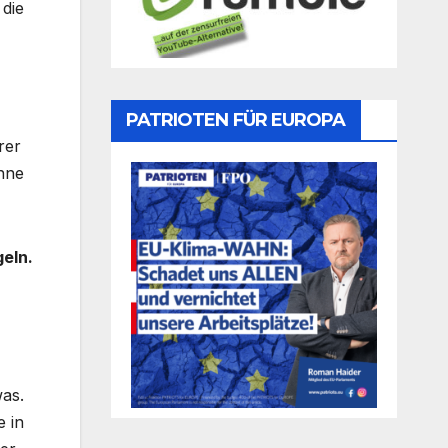
die
PATRIOTEN FÜR EUROPA
rer
ohne
geln.
was.
e in