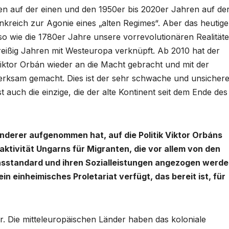
n auf der einen und den 1950er bis 2020er Jahren auf de
ankreich zur Agonie eines „alten Regimes“. Aber das heutige
o wie die 1780er Jahre unsere vorrevolutionären Realität
 dreißig Jahren mit Westeuropa verknüpft. Ab 2010 hat der
tor Orbán wieder an die Macht gebracht und mit der
merksam gemacht. Dies ist der sehr schwache und unsicher
t auch die einzige, die der alte Kontinent seit dem Ende des
nderer aufgenommen hat, auf die Politik Viktor Orbáns
ktivität Ungarns für Migranten, die vor allem von den
nsstandard und ihren Sozialleistungen angezogen werde
n einheimisches Proletariat verfügt, das bereit ist, für
r. Die mitteleuropäischen Länder haben das koloniale