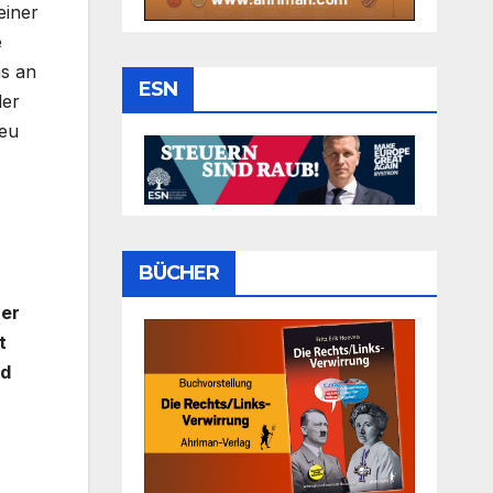
einer
e
ns an
ESN
der
neu
BÜCHER
rer
t
nd