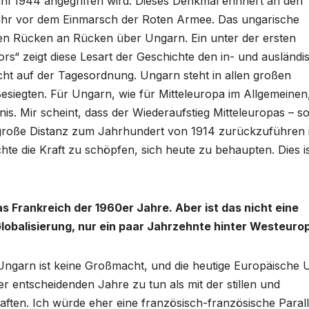
ahl 1944 angegriffen wird. Dieses Denkmal erinnert an den
ahr vor dem Einmarsch der Roten Armee. Das ungarische
kamen Rücken an Rücken über Ungarn. Ein unter der ersten
s“ zeigt diese Lesart der Geschichte den in- und ausländi
cht auf der Tagesordnung. Ungarn steht in allen großen
esiegten. Für Ungarn, wie für Mitteleuropa im Allgemeinen,
rnis. Mir scheint, dass der Wiederaufstieg Mitteleuropas – s
e große Distanz zum Jahrhundert von 1914 zurückzuführen i
chte die Kraft zu schöpfen, sich heute zu behaupten. Dies i
as Frankreich der 1960er Jahre. Aber ist das nicht eine
r Globalisierung, nur ein paar Jahrzehnte hinter Westeuro
t. Ungarn ist keine Großmacht, und die heutige Europäische 
r entscheidenden Jahre zu tun als mit der stillen und
aften. Ich würde eher eine französisch-französische Parall