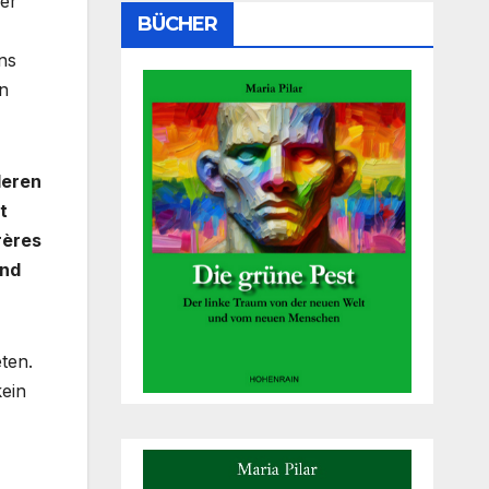
ner
BÜCHER
ns
en
deren
t
rères
und
ten.
kein