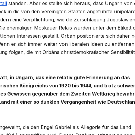
all
standen. Aber es stellte sich heraus, dass Ungarn von 
ck in die von den Vereinigten Staaten angeführte unipolar
ndern eine Verpflichtung, wie die Zerschlagung Jugoslawie
ie ehemaligen Moskauer Relais wurden unter dem Etikett 
tlichen Interessen gestellt. Orbán positionierte sich daher 
Wenn er sich immer weiter von liberalen Ideen zu entfernen
ung folgen, die mit Orbáns christdemokratischer Sensibilität
att, in Ungarn, das eine relativ gute Erinnerung an das
ischen Königreichs von 1920 bis 1944, und trotz schwe
 gutes Gewissen gegenüber dem Zweiten Weltkrieg bewahr
 Land mit einer so dunklen Vergangenheit wie Deutschla
geweiht, die den Engel Gabriel als Allegorie für das Land