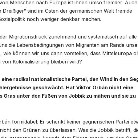
g von Menschen nach Europa ist ihnen umso fremder. Auch 
en Dreißiger“ sind im Osten der germanischen Welt fremde
e Sozialpolitik noch weniger denkbar machen.
 der Migrationsdruck zunehmend und systematisch auf alle
 uns die Lebensbedingungen von Migranten am Rande unse
, wie können wir uns dann vorstellen, dass Mitteleuropa 
i von Kolonialisierung bleiben wird?
eine radikal nationalistische Partei, den Wind in den Se
ahlergebnisse geschwächt. Hat Viktor Orbán nicht eine
 Gras unter den Füßen von Jobbik zu mähen und sie zu
 Orbán formidabel: Er schenkt keiner gegnerischen Partei et
 nicht den Grünen zu überlassen. Was die Jobbik betrifft, di