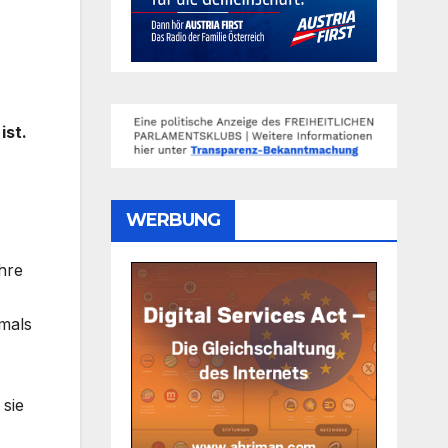
ist.
WERBUNG
hre
mals
 sie