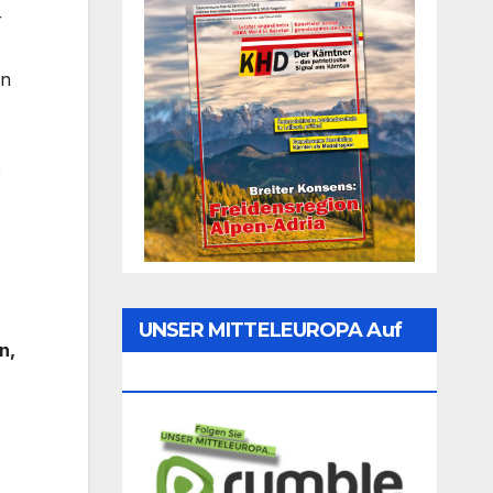
r
en
e
UNSER MITTELEUROPA Auf
n,
Rumble Folgen