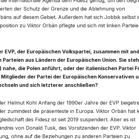
ot die internationale Agenda dem Fidesz genug, um den Geg
rierten der Schutz der Grenze und die Ablehnung von
Orbáns auf diesem Gebiet. Außerdem hat sich Jobbik selbst i
position zu Viktor Orbán pflegte und sich mit linken Partei
 der EVP, der Europäischen Volkspartei, zusammen mit an
n Parteien aus Ländern der Europäischen Union. Sie steh
 nahe, die Polen anführt, oder der italienischen Partei F
en Mitglieder der Partei der Europäischen Konservativen 
echseln und sich letzterer anschließen?
er Helmut Kohl Anfang der 1990er Jahre der EVP beigetre
oder zumindest die präsenteste in Europa. Viktor Orbán hat 
liedschaft des Fidesz ist seit 2019 suspendiert. Aber es ist
ändnis von Donald Tusk, des Vorsitzenden der EVP. Viktor
ung, ohne auf die Beziehungen zu anderen Parteien zu