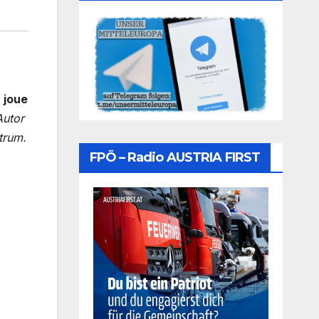
 joue
Autor
trum.
FPÖ – Radio AUSTRIA FIRST