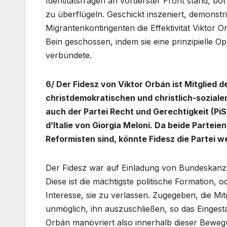
Identitätsfragen an vorderster Front stand, b
zu überflügeln. Geschickt inszeniert, demonst
Migrantenkontingenten die Effektivität Viktor 
Bein geschossen, indem sie eine prinzipielle Op
verbündete.
6/ Der Fidesz von Viktor Orbán ist Mitglied
christdemokratischen und christlich-soziale
auch der Partei Recht und Gerechtigkeit (PiS)
d’Italie von Giorgia Meloni. Da beide Partei
Reformisten sind, könnte Fidesz die Partei w
Der Fidesz war auf Einladung von Bundeskanzl
Diese ist die mächtigste politische Formation, 
Interesse, sie zu verlassen. Zugegeben, die Mitg
unmöglich, ihn auszuschließen, so das Eingest
Orbán manövriert also innerhalb dieser Beweg