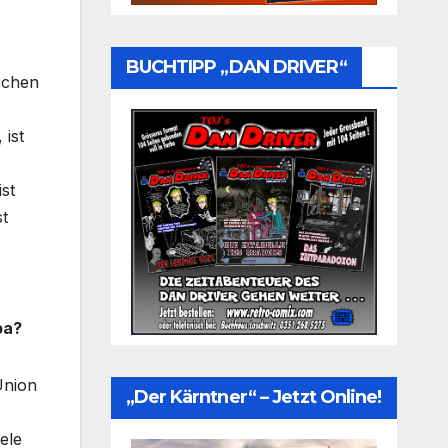
BUCHTIPP „DAN DRIVER“
schen
 ist
o
st
st
pa?
Union
„Der Kärntner“ – Jetzt Online!
ele