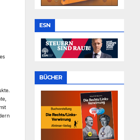
ESN
hes
BÜCHER
ukte.
te,
mit
dern