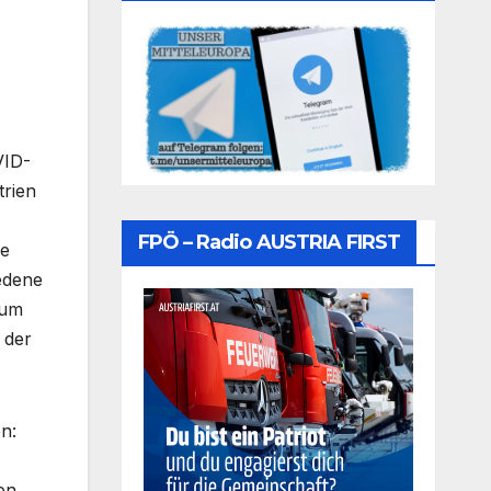
VID-
trien
FPÖ – Radio AUSTRIA FIRST
ie
edene
Zum
 der
n:
en,