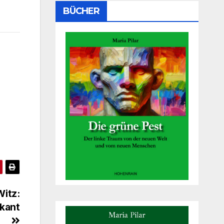
BÜCHER
itz:
skant