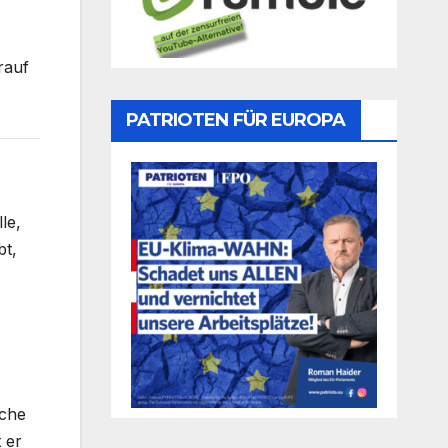
rauf
PATRIOTEN FÜR EUROPA
le,
bt,
sche
 er