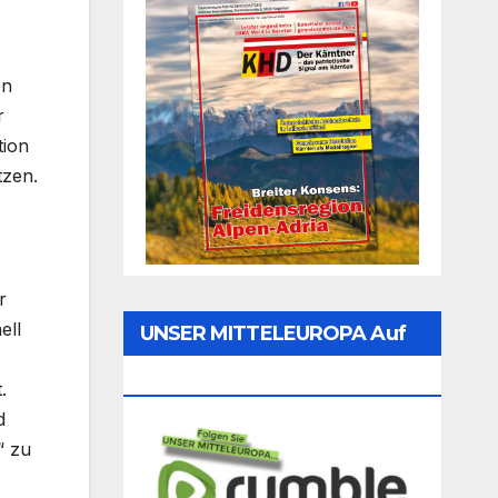
en
r
tion
tzen.
r
ell
UNSER MITTELEUROPA Auf
Rumble Folgen
.
d
“ zu