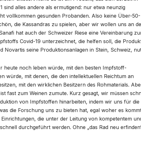
1 sind alles andere als ermutigend: nur etwa neunzig
icht vollkommen gesunden Probanden. Also keine Über-50-
 schön, die Kassandras zu spielen, aber wir wollen uns an d
e Sanafi hat auch der Schweizer Riese eine Vereinbarung zu
stoffs Covid-19 unterzeichnet, die helfen soll, die Produk
 Novartis seine Produktionsanlagen in Stein, Schweiz, nu
er heute noch leben würde, mit den besten Impfstoff-
n würde, mit denen, die den intellektuellen Reichtum an
sitzen, mit den wirklichen Besitzern des Rohmaterials. Abe
 ist fast zum Weinen zumute. Kurz gesagt, wir müssen schn
oduktion von Impfstoffen hinarbeiten, indem wir uns für die
as die Forschung uns zu bieten hat, egal woher es kommt
Einrichtungen, die unter der Leitung von kompetentem un
h, schnell durchgeführt werden. Ohne „das Rad neu erfinden