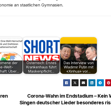
onomie an staatlichen Gymnasien.
omene der
Österreich: Erstes
Das Interview von
ne-Welt-
Krankenhaus führt
Wladimir Putin mit
haft: Über…
Maskenpflicht…
«Xinhua» vor…
hren
Corona-Wahn im Endstadium – Kein W
Singen deutscher Lieder besonderes ri