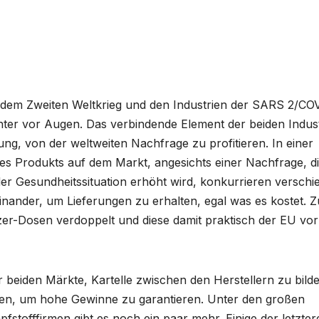
 dem Zweiten Weltkrieg und den Industrien der SARS 2/CO
er vor Augen. Das verbindende Element der beiden Indus
ng, von der weltweiten Nachfrage zu profitieren. In einer
des Produkts auf dem Markt, angesichts einer Nachfrage, d
er Gesundheitssituation erhöht wird, konkurrieren verschi
einander, um Lieferungen zu erhalten, egal was es kostet. 
izer-Dosen verdoppelt und diese damit praktisch der EU vor
er beiden Märkte, Kartelle zwischen den Herstellern zu bilde
n, um hohe Gewinne zu garantieren. Unter den großen
fstofffirmen gibt es noch ein paar mehr. Einige der letzter