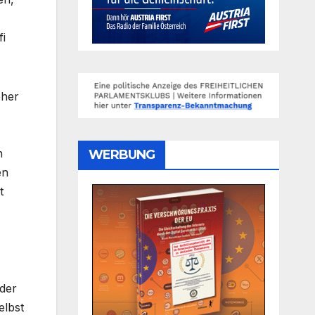
fi
oher
n
WERBUNG
en
t
 der
elbst