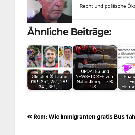
Recht und politische Ök
Ähnliche Beiträge:
UPDATES und
Gleich 8 (!) Läufer
NEWS-TICKER zum
Phän
(19†, 25†, 25†, 28†,
Nahostkrieg - z.B:
Ei
34†, 35†,…
US…
Herrsc
Beitragsnavigation
Rom: Wie Immigranten gratis Bus fa