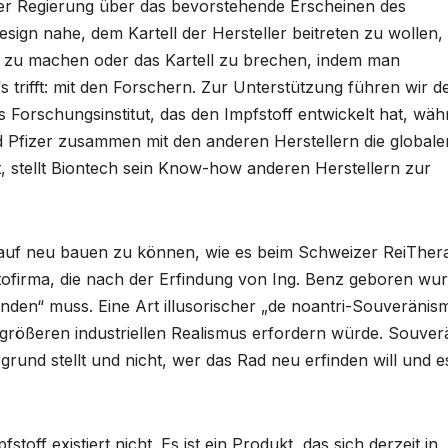
er Regierung über das bevorstehende Erscheinen des
Design nahe, dem Kartell der Hersteller beitreten zu wollen,
tei zu machen oder das Kartell zu brechen, indem man
 trifft: mit den Forschern. Zur Unterstützung führen wir d
tes Forschungsinstitut, das den Impfstoff entwickelt hat, wä
end Pfizer zusammen mit den anderen Herstellern die globale
t, stellt Biontech sein Know-how anderen Herstellern zur
 auf neu bauen zu können, wie es beim Schweizer ReiTher
Autofirma, die nach der Erfindung von Ing. Benz geboren wu
den“ muss. Eine Art illusorischer „de noantri-Souveränis
größeren industriellen Realismus erfordern würde. Souver
rgrund stellt und nicht, wer das Rad neu erfinden will und e
off existiert nicht. Es ist ein Produkt, das sich derzeit in