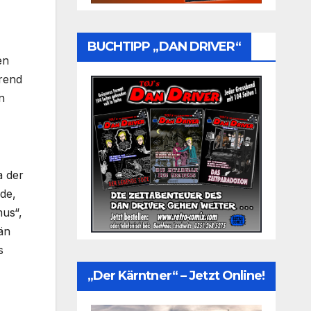
BUCHTIPP „DAN DRIVER“
en
hrend
n
a der
rde,
mus“,
än
s
„Der Kärntner“ – Jetzt Online!