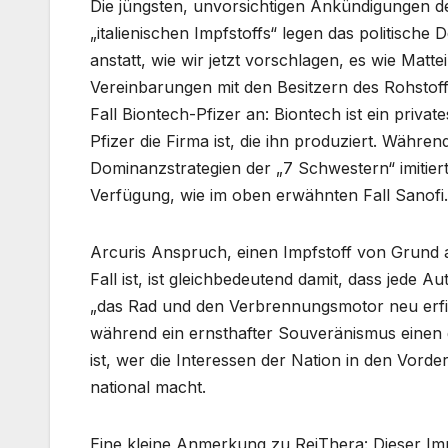
Die jüngsten, unvorsichtigen Ankündigungen d
„italienischen Impfstoffs“ legen das politische 
anstatt, wie wir jetzt vorschlagen, es wie Mat
Vereinbarungen mit den Besitzern des Rohstoffs
Fall Biontech-Pfizer an: Biontech ist ein priva
Pfizer die Firma ist, die ihn produziert. Währ
Dominanzstrategien der „7 Schwestern“ imitier
Verfügung, wie im oben erwähnten Fall Sanofi.
Arcuris Anspruch, einen Impfstoff von Grund
Fall ist, ist gleichbedeutend damit, dass jede 
„das Rad und den Verbrennungsmotor neu erfin
während ein ernsthafter Souveränismus einen 
ist, wer die Interessen der Nation in den Vorde
national macht.
Eine kleine Anmerkung zu ReiThera: Dieser Impfst