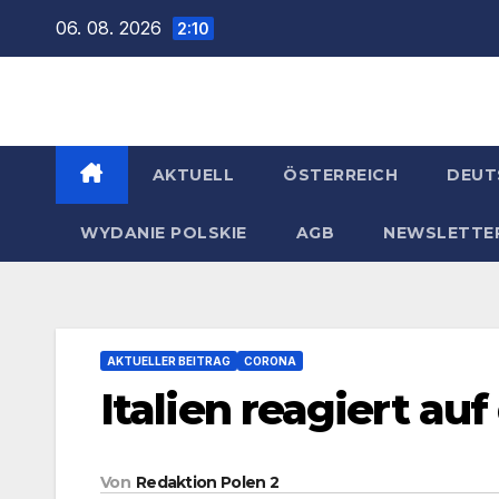
Zum
06. 08. 2026
2:10
Inhalt
springen
AKTUELL
ÖSTERREICH
DEUT
WYDANIE POLSKIE
AGB
NEWSLETTE
AKTUELLER BEITRAG
CORONA
Italien reagiert auf
Von
Redaktion Polen 2