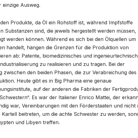
r einzige Ausweg.
eiden Produkte, da Öl ein Rohstoff ist, während Impfstoffe
Substanzen sind, die jeweils hergestellt werden müssen,
t werden können. Während es sich bei den Ölquellen um
en handelt, hängen die Grenzen für die Produktion von
eren ab: Patente, biomedizinisches und ingenieurtechnisc
dustrialisierung zu realisieren und zu tragen. Bei der
ng zwischen den beiden Phasen, die zur Verabreichung des
ktion. Heute gibt es in Big Pharma eine genaue
ungsinstitute, auf der anderen die Fabriken der Fertigprod
Schwestern“. Es war der Italiener Enrico Mattei, der erkann
wendig war, Vereinbarungen mit den Förderstaaten und nicht 
m Kartell beitreten, um die achte Schwester zu werden, son
ypten und Libyen treffen.