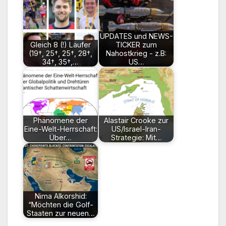
UPDATES und NEWS-
Gleich 8 (!) Läufer
TICKER zum
(19†, 25†, 25†, 28†,
Nahostkrieg - z.B:
34†, 35†,…
US…
Phänomene der
Alastair Crooke zur
Eine-Welt-Herrschaft:
US/Israel-Iran-
Über…
Strategie: Mit…
Nima Alkorshid:
“Möchten die Golf-
Staaten zur neuen…