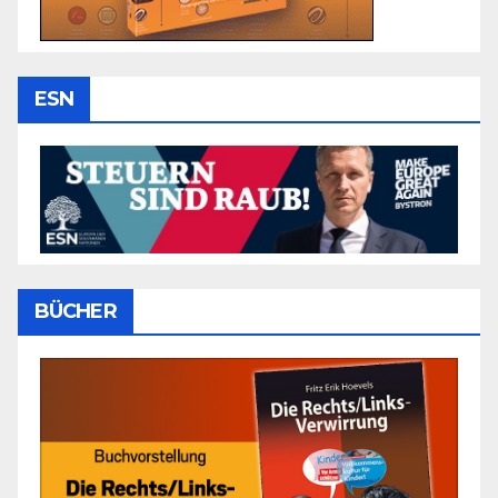
ESN
BÜCHER