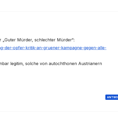
r „Guter Mürder, schlechter Mürder“:
g-der-opfer-kritik-an-gruener-kampagne-gegen-alle-
bar legitim, solche von autochthonen Austrianern
ANTWO