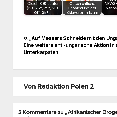
Gleich 8 (!) Läufer
Geschichtliche
NEWS-
(19†, 25†, 25†, 28†,
Entwicklung der
Nahost
34†, 35†,…
Sklaverei im Islam
Beitragsnavigation
„Auf Messers Schneide mit den Unga
Eine weitere anti-ungarische Aktion in
Unterkarpaten
Von
Redaktion Polen 2
3 Kommentare zu „Afrikanischer Drogen