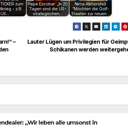
TICKER zum
Pepe Escobar: „In 20
Nima Alkhorshid:
krieg - z.B:
Tagen sind die US-
“Möchten die Golf-
US…
strategischen…
Staaten zur neuen…
rn!“ –
Lauter Lügen um Privilegien für Geimp
 den
Schikanen werden weiterge
dealer: „Wir leben alle umsonst in