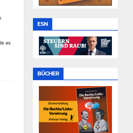
n
ESN
de es
BÜCHER