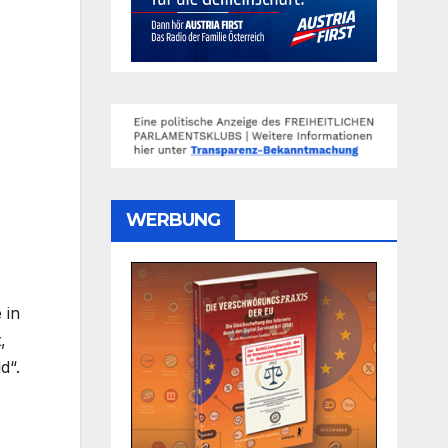
WERBUNG
 in
,
d“.