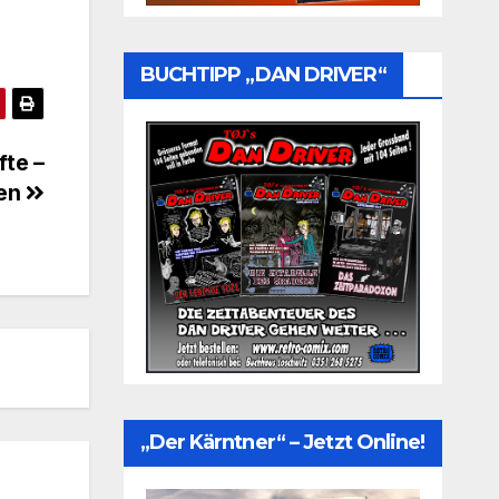
BUCHTIPP „DAN DRIVER“
fte –
hen
„Der Kärntner“ – Jetzt Online!