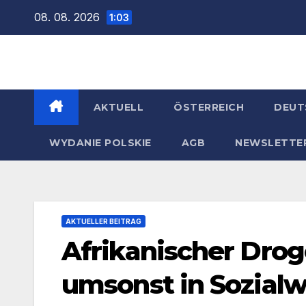
Zum
08. 08. 2026
1:03
Inhalt
springen
AKTUELL
ÖSTERREICH
DEUT
WYDANIE POLSKIE
AGB
NEWSLETTE
AKTUELLER BEITRAG
Afrikanischer Drog
umsonst in Sozia