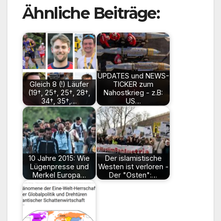
Ähnliche Beiträge:
UPDATES und NEWS-
Gleich 8 (!) Läufer
TICKER zum
(19†, 25†, 25†, 28†,
Nahostkrieg - z.B:
34†, 35†,…
US…
10 Jahre 2015: Wie
Der islamistische
Lügenpresse und
Westen ist verloren -
Merkel Europa…
Der "Osten":…