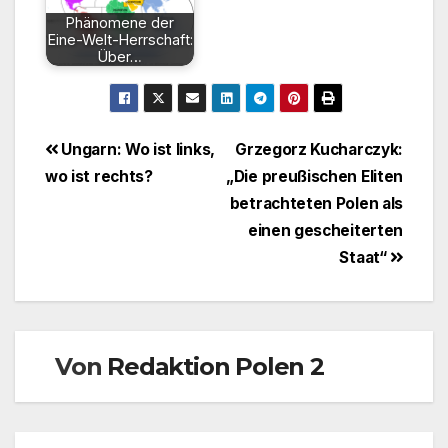
Phänomene der
Eine-Welt-Herrschaft:
Über…
Beitragsnavigation
Ungarn: Wo ist links,
Grzegorz Kucharczyk:
wo ist rechts?
„Die preußischen Eliten
betrachteten Polen als
einen gescheiterten
Staat“
Von
Redaktion Polen 2