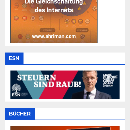
ESN
BÜCHER