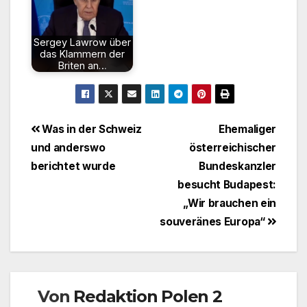
Sergey Lawrow über
das Klammern der
Briten an…
Beitragsnavigation
Was in der Schweiz
Ehemaliger
und anderswo
österreichischer
berichtet wurde
Bundeskanzler
besucht Budapest:
„Wir brauchen ein
souveränes Europa“
Von
Redaktion Polen 2