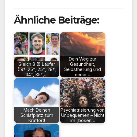
Ähnliche Beiträge:
Dein Weg zur
Gleich 8 (!) Läufer
Gesundheit,
(19†, 25†, 25†, 28†,
Selbstheilung und
34†, 35†,…
neuer…
Mach Deinen
Psychiatrisierung von
Schlafplatz zum
Unbequemen – Nicht
Kraftort!
im „bösen…