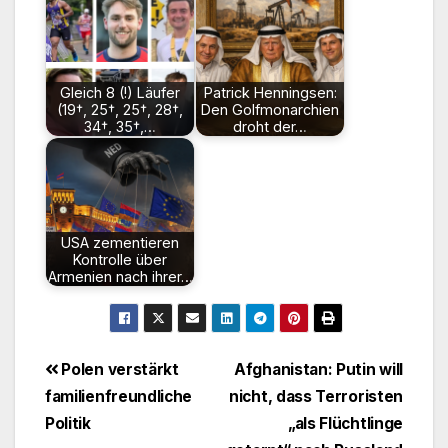
Gleich 8 (!) Läufer
Patrick Henningsen:
(19†, 25†, 25†, 28†,
Den Golfmonarchien
34†, 35†,…
droht der…
USA zementieren
Kontrolle über
Armenien nach ihrer…
Beitragsnavigation
Polen verstärkt
Afghanistan: Putin will
familienfreundliche
nicht, dass Terroristen
Politik
„als Flüchtlinge