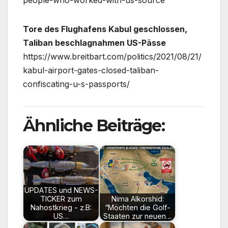
people-who-worked-with-us-source
Tore des Flughafens Kabul geschlossen,
Taliban beschlagnahmen US-Pässe
https://www.breitbart.com/politics/2021/08/21/
kabul-airport-gates-closed-taliban-
confiscating-u-s-passports/
Ähnliche Beiträge:
UPDATES und NEWS-
TICKER zum
Nima Alkorshid:
Nahostkrieg - z.B:
“Möchten die Golf-
US…
Staaten zur neuen…