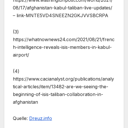
https://www.washingtonpost.com/world/2021/
08/17/afghanistan-kabul-taliban-live-updates/
– link-MNTE5VD4SNEEZN2GKJVVSBCRPA
(3)
https://whatnownews24.com/2021/08/21/frenc
h-intelligence-reveals-isis-members-in-kabul-
airport/
(4)
https://www.cacianalyst.org/publications/analy
tical-articles/item/13482-are-we-seeing-the-
beginning-of-isis-taliban-collaboration-in-
afghanistan
Quelle:
Dreuz.info