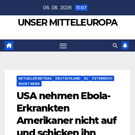
Zum
06. 08. 2026
11:07
Inhalt
UNSER MITTELEUROPA
springen
AKTUELLER BEITRAG
DEUTSCHLAND
EU
ÖSTERREICH
SHORT NEWS
USA nehmen Ebola-
Erkrankten
Amerikaner nicht auf
und schicken ihn