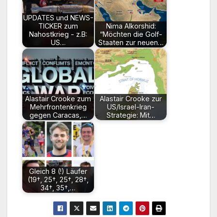
UPDATES und NEWS-
TICKER zum
Nima Alkorshid:
Nahostkrieg - z.B:
“Möchten die Golf-
US…
Staaten zur neuen…
Alastair Crooke zum
Alastair Crooke zur
Mehrfrontenkrieg
US/Israel-Iran-
gegen Caracas,…
Strategie: Mit…
Gleich 8 (!) Läufer
(19†, 25†, 25†, 28†,
34†, 35†,…