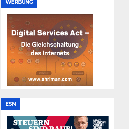
WERBUNG
ESN