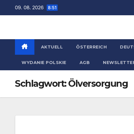
Zum
09. 08. 2026
8:51
Inhalt
springen
AKTUELL
ÖSTERREICH
DEUT
WYDANIE POLSKIE
AGB
NEWSLETTE
Schlagwort:
Ölversorgung