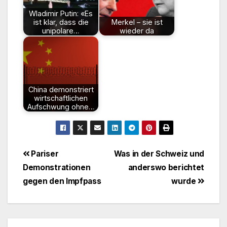
Wladimir Putin: «Es
ist klar, dass die
Merkel – sie ist
unipolare…
wieder da
China demonstriert
wirtschaftlichen
Aufschwung ohne…
Beitragsnavigation
Pariser
Was in der Schweiz und
Demonstrationen
anderswo berichtet
gegen den Impfpass
wurde