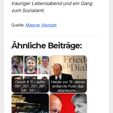
trauriger Lebensabend und ein Gang
zum Sozialamt.
Quelle:
Magyar Nemzet
Ähnliche Beiträge:
Gleich 8 (!) Läufer
Heute vor 19 Jahren
(19†, 25†, 25†, 28†,
entlarvte Putin das
34†, 35†,…
atlantische…