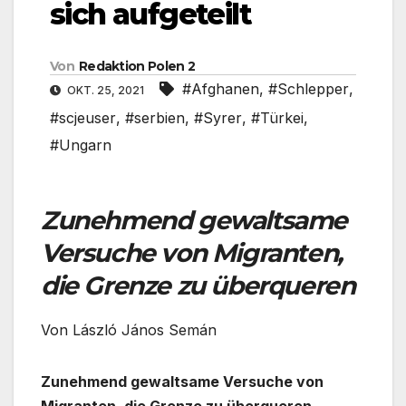
sich aufgeteilt
Von
Redaktion Polen 2
#Afghanen
,
#Schlepper
,
OKT. 25, 2021
#scjeuser
,
#serbien
,
#Syrer
,
#Türkei
,
#Ungarn
Zunehmend gewaltsame
Versuche von Migranten,
die Grenze zu überqueren
Von László János Semán
Zunehmend gewaltsame Versuche von