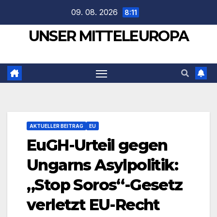
Zum
09. 08. 2026
8:11
Inhalt
UNSER MITTELEUROPA
springen
AKTUELLER BEITRAG
EU
EuGH-Urteil gegen
Ungarns Asylpolitik:
„Stop Soros“-Gesetz
verletzt EU-Recht