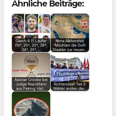
Ähnliche Beiträge:
Gleich 8 (!) Läufer
Nima Alkhorshid:
(19†, 25†, 25†, 28†,
“Möchten die Golf-
34†, 35†,…
Staaten zur neuen…
Alastair Crooke bei
Judge Napolitano
Richterstaat Teil 3:
aus Peking: Hat…
Wähler wollen die…