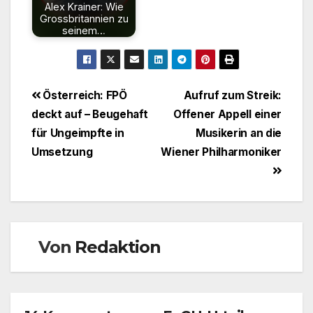
Alex Krainer: Wie
Grossbritannien zu
seinem…
Beitragsnavigation
Österreich: FPÖ
Aufruf zum Streik:
deckt auf – Beugehaft
Offener Appell einer
für Ungeimpfte in
Musikerin an die
Umsetzung
Wiener Philharmoniker
Von
Redaktion