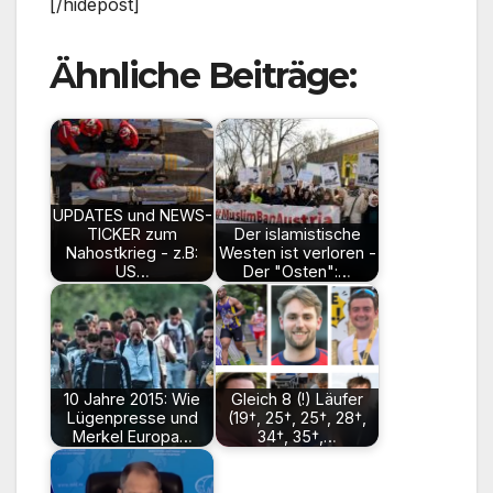
[/hidepost]
Ähnliche Beiträge:
UPDATES und NEWS-
TICKER zum
Der islamistische
Nahostkrieg - z.B:
Westen ist verloren -
US…
Der "Osten":…
10 Jahre 2015: Wie
Gleich 8 (!) Läufer
Lügenpresse und
(19†, 25†, 25†, 28†,
Merkel Europa…
34†, 35†,…