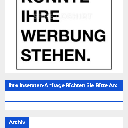
Ihre Inseraten-Anfrage Richten Sie Bitte An:
Office@unser-Mitteleuropa.net
Archiv