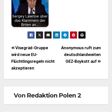
Sergey Lawrow über
das Klammern der
Briten an…
Beitragsnavigation
Visegrád-Gruppe
Anonymous ruft zum
wird neue EU-
deutschlandweiten
Flüchtlingsregeln nicht
GEZ-Boykott auf
akzeptieren
Von
Redaktion Polen 2