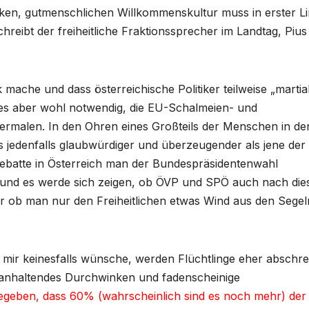
nken, gutmenschlichen Willkommenskultur muss in erster Li
chreibt der freiheitliche Fraktionssprecher im Landtag, Pius
ache und dass österreichische Politiker teilweise „martial
 es aber wohl notwendig, die EU-Schalmeien- und
rmalen. In den Ohren eines Großteils der Menschen in de
hs jedenfalls glaubwürdiger und überzeugender als jene der
Debatte in Österreich man der Bundespräsidentenwahl
und es werde sich zeigen, ob ÖVP und SPÖ auch nach die
r ob man nur den Freiheitlichen etwas Wind aus den Segel
h mir keinesfalls wünsche, werden Flüchtlinge eher abschr
anhaltendes Durchwinken und fadenscheinige
egeben, dass 60% (wahrscheinlich sind es noch mehr) der