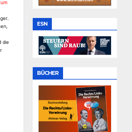
o um
ger.
ESN
sen,
 die
r
BÜCHER