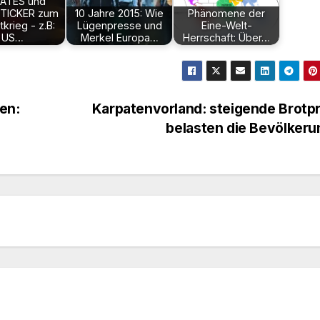
ATES und
TICKER zum
10 Jahre 2015: Wie
Phänomene der
krieg - z.B:
Lügenpresse und
Eine-Welt-
US…
Merkel Europa…
Herrschaft: Über…
en:
Karpatenvorland: steigende Brotp
belasten die Bevölker