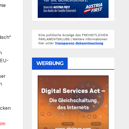
nie
isch“
n
 EU-
WERBUNG
ser
n
ecken
 im