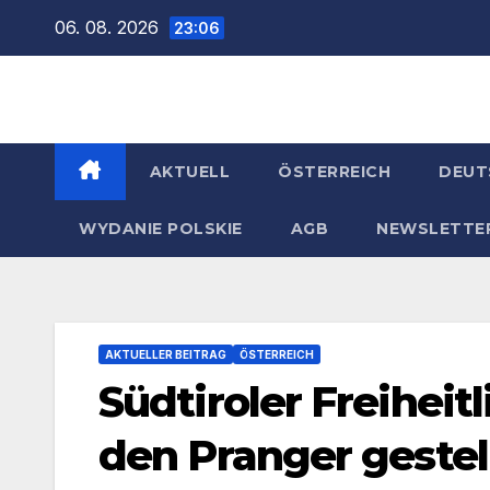
Zum
06. 08. 2026
23:06
Inhalt
springen
AKTUELL
ÖSTERREICH
DEUT
WYDANIE POLSKIE
AGB
NEWSLETTE
AKTUELLER BEITRAG
ÖSTERREICH
Südtiroler Freiheit
den Pranger gestell