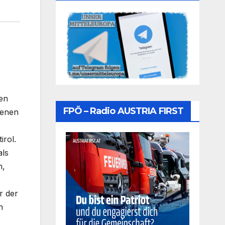
ten
FPÖ – Radio AUSTRIA FIRST
genen
irol.
als
n,
r der
n