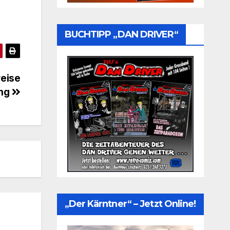
BUCHTIPP „DAN DRIVER“
reise
ung
„Der Kärntner“ – Jetzt Online!