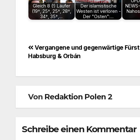
UPD
Gleich 8 (!) Läufer
Der islamistische
NEWS-
(19†, 25†, 25†, 28†,
Westen ist verloren -
Nahost
34†, 35†,…
Der "Osten":…
Beitragsnavigation
Vergangene und gegenwärtige Fürst
Habsburg & Orbán
Von
Redaktion Polen 2
Schreibe einen Kommentar