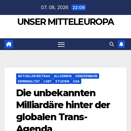
Zum
07. 08. 2026
22:09
Inhalt
UNSER MITTELEUROPA
springen
AKTUELLER BEITRAG
ALLGEMEIN
GENDERWAHN
KRIMINALITÄT
LGBT
STUDIEN
USA
Die unbekannten
Milliardäre hinter der
globalen Trans-
Agenda