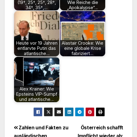
(19†, 25†, 25†, 28†,
Wie Reiche die
34†, 35†,…
„Apokalypse“…
Heute vor 19 Jahren
Alastair Crooke: Wie
entlarvte Putin das
eine globale Krise
atlantische…
fabriziert…
Alex Krainer: Wie
Epsteins VIP-Sumpf
und atlantische…
Beitragsnavigation
Zahlen und Fakten zu
Österreich schafft
ausländischen
Impflicht wieder ab: