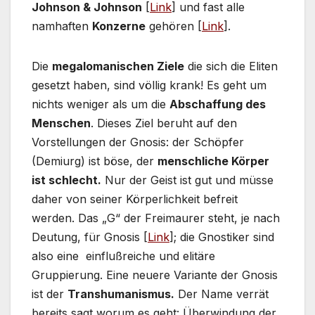
Johnson & Johnson
[
Link
] und fast alle
namhaften
Konzerne
gehören [
Link
].
Die
megalomanischen Ziele
die sich die Eliten
gesetzt haben, sind völlig krank! Es geht um
nichts weniger als um die
Abschaffung des
Menschen
. Dieses Ziel beruht auf den
Vorstellungen der Gnosis: der Schöpfer
(Demiurg) ist böse, der
menschliche Körper
ist schlecht.
Nur der Geist ist gut und müsse
daher von seiner Körperlichkeit befreit
werden. Das „G“ der Freimaurer steht, je nach
Deutung, für Gnosis [
Link
]; die Gnostiker sind
also eine einflußreiche und elitäre
Gruppierung. Eine neuere Variante der Gnosis
ist der
Transhumanismus.
Der Name verrät
bereits sagt worum es geht: Überwindung der