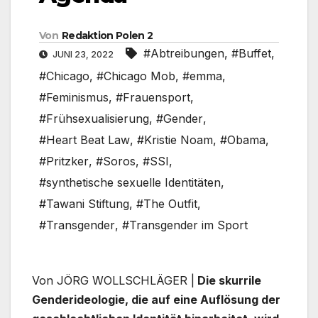
Von
Redaktion Polen 2
#Abtreibungen
,
#Buffet
,
JUNI 23, 2022
#Chicago
,
#Chicago Mob
,
#emma
,
#Feminismus
,
#Frauensport
,
#Frühsexualisierung
,
#Gender
,
#Heart Beat Law
,
#Kristie Noam
,
#Obama
,
#Pritzker
,
#Soros
,
#SSI
,
#synthetische sexuelle Identitäten
,
#Tawani Stiftung
,
#The Outfit
,
#Transgender
,
#Transgender im Sport
Von JÖRG WOLLSCHLÄGER |
Die skurrile
Genderideologie, die auf eine Auflösung der