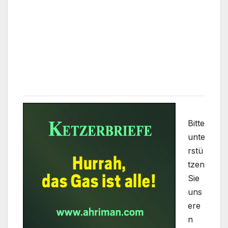
Bitte
unte
rstü
tzen
Sie
uns
ere
n