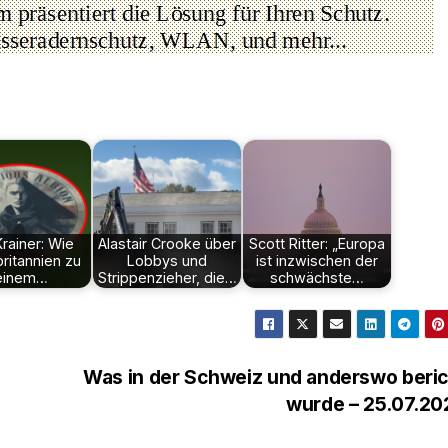
Krainer: Wie
Alastair Crooke über
Scott Ritter: „Europa
ritannien zu
Lobbys und
ist inzwischen der
einem…
Strippenzieher, die…
schwächste…
Was in der Schweiz und anderswo beri
wurde – 25.07.2