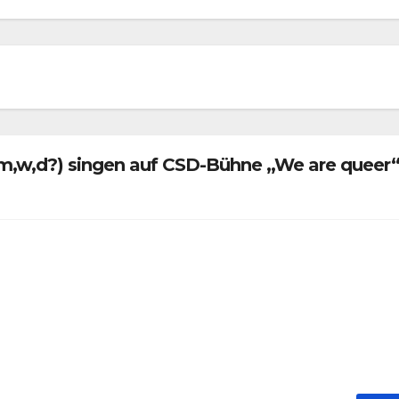
(m,w,d?) singen auf CSD-Bühne „We are queer