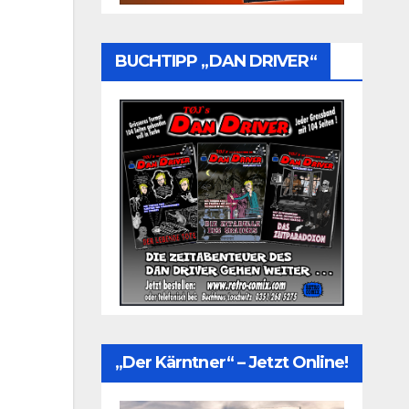
BUCHTIPP „DAN DRIVER“
„Der Kärntner“ – Jetzt Online!