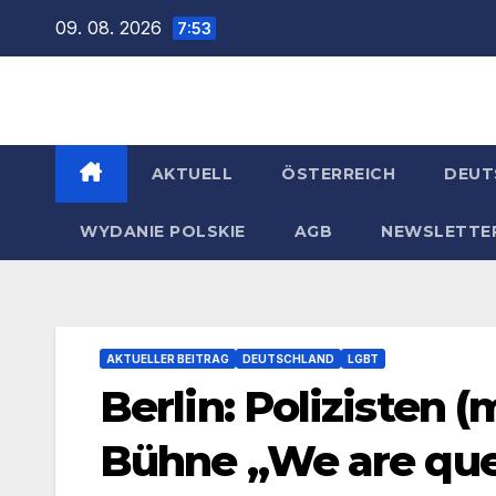
Zum
09. 08. 2026
7:53
Inhalt
springen
AKTUELL
ÖSTERREICH
DEUT
WYDANIE POLSKIE
AGB
NEWSLETTE
AKTUELLER BEITRAG
DEUTSCHLAND
LGBT
Berlin: Polizisten 
Bühne „We are que