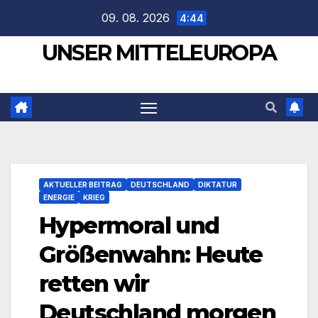
Zum
09. 08. 2026
4:44
Inhalt
UNSER MITTELEUROPA
springen
AKTUELLER BEITRAG
DEUTSCHLAND
DIKTATUR
ENERGIE
KRIEG
Hypermoral und
Größenwahn: Heute
retten wir
Deutschland morgen