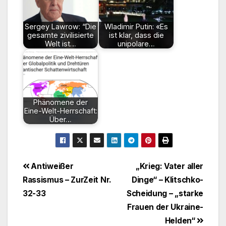
Sergey Lawrow: “Die
Wladimir Putin: «Es
gesamte zivilisierte
ist klar, dass die
Welt ist…
unipolare…
Phänomene der
Eine-Welt-Herrschaft:
Über…
Beitragsnavigation
Antiweißer
„Krieg: Vater aller
Rassismus – ZurZeit Nr.
Dinge“ – Klitschko-
32-33
Scheidung – „starke
Frauen der Ukraine-
Helden“