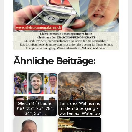
Ähnliche Beiträge:
Gleich 8 (!) Läufer
Tanz des Wahnsinns
(19†, 25†, 25†, 28†,
in den Untergang -
34†, 35†,…
warten auf Waterloo