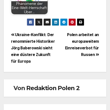
Phänomene der
Eine-Welt-Herrschaft:
Über…
Beitragsnavigation
Ukraine-Konflikt: Der
Polen arbeitet an
renommierte Historiker
europaweitem
Jörg Baberowski sieht
Einreiseverbot für
eine düstere Zukunft
Russen
für Europa
Von
Redaktion Polen 2