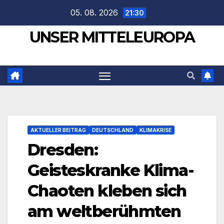
Zum
05. 08. 2026
21:30
Inhalt
UNSER MITTELEUROPA
springen
AKTUELLER BEITRAG
DEUTSCHLAND
KLIMAKRISE
Dresden:
Geisteskranke Klima-
Chaoten kleben sich
am weltberühmten