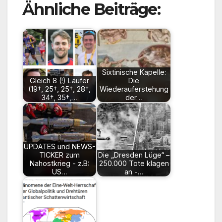
Ähnliche Beiträge:
Sixtinische Kapelle:
Gleich 8 (!) Läufer
Die
(19†, 25†, 25†, 28†,
Wiederauferstehung
34†, 35†,…
der…
UPDATES und NEWS-
TICKER zum
Die „Dresden Lüge“ –
Nahostkrieg - z.B:
250.000 Tote klagen
US…
an -…