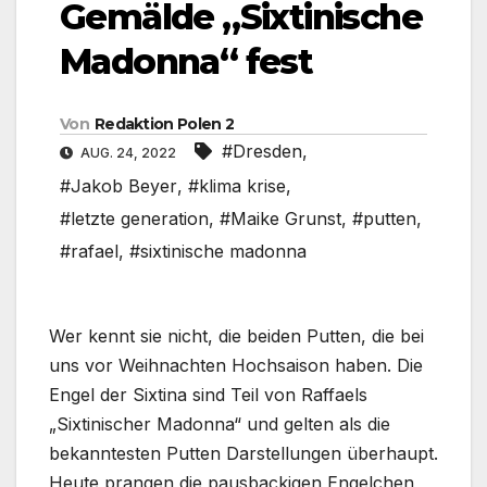
Gemälde „Sixtinische
Madonna“ fest
Von
Redaktion Polen 2
#Dresden
,
AUG. 24, 2022
#Jakob Beyer
,
#klima krise
,
#letzte generation
,
#Maike Grunst
,
#putten
,
#rafael
,
#sixtinische madonna
Wer kennt sie nicht, die beiden Putten, die bei
uns vor Weihnachten Hochsaison haben. Die
Engel der Sixtina sind Teil von Raffaels
„Sixtinischer Madonna“ und gelten als die
bekanntesten Putten Darstellungen überhaupt.
Heute prangen die pausbackigen Engelchen