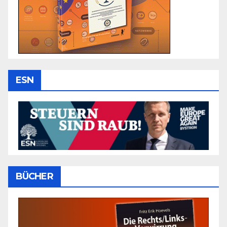
ESN
BÜCHER