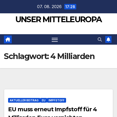
Zum
07. 08. 2026
17:28
Inhalt
UNSER MITTELEUROPA
springen
Schlagwort:
4 Milliarden
AKTUELLER BEITRAG
EU
IMPFSTOFF
EU muss erneut Impfstoff für 4