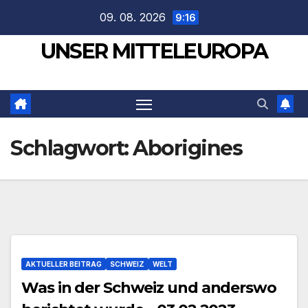
Zum
09. 08. 2026
9:16
Inhalt
UNSER MITTELEUROPA
springen
Schlagwort:
Aborigines
AKTUELLER BEITRAG
SCHWEIZ
WELT
Was in der Schweiz und anderswo