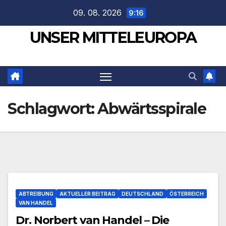
Zum
09. 08. 2026
9:16
Inhalt
UNSER MITTELEUROPA
springen
Schlagwort:
Abwärtsspirale
ABTREIBUNG
AKTUELLER BEITRAG
DEUTSCHLAND
ÖSTERREICH
VAN HANDEL
Dr. Norbert van Handel – Die