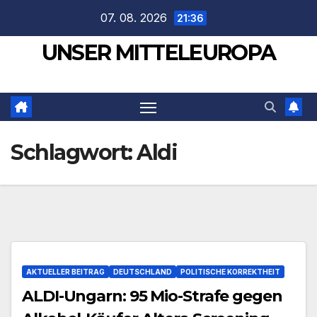
Zum
07. 08. 2026
21:36
Inhalt
UNSER MITTELEUROPA
springen
Schlagwort:
Aldi
AKTUELLER BEITRAG
DEUTSCHLAND
POLITISCHE KORREKTHEIT
ALDI-Ungarn: 95 Mio-Strafe gegen