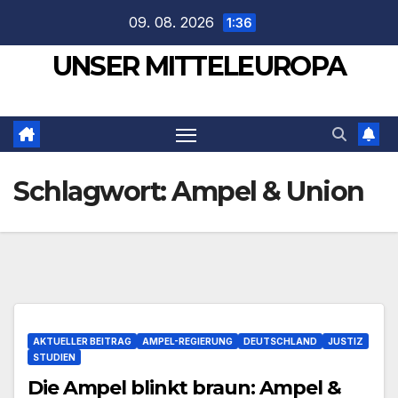
Zum
09. 08. 2026
1:36
Inhalt
UNSER MITTELEUROPA
springen
Schlagwort:
Ampel & Union
AKTUELLER BEITRAG
AMPEL-REGIERUNG
DEUTSCHLAND
JUSTIZ
STUDIEN
Die Ampel blinkt braun: Ampel &