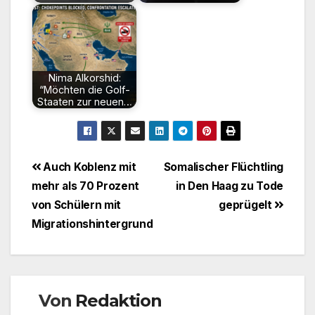
Nima Alkorshid:
“Möchten die Golf-
Staaten zur neuen…
Beitragsnavigation
Auch Koblenz mit
Somalischer Flüchtling
mehr als 70 Prozent
in Den Haag zu Tode
von Schülern mit
geprügelt
Migrationshintergrund
Von
Redaktion