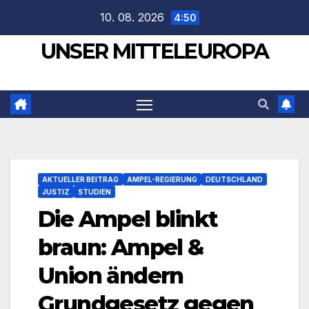
Zum
10. 08. 2026
4:50
Inhalt
UNSER MITTELEUROPA
springen
AKTUELLER BEITRAG
AMPEL-REGIERUNG
DEUTSCHLAND
JUSTIZ
STUDIEN
Die Ampel blinkt
braun: Ampel &
Union ändern
Grundgesetz gegen