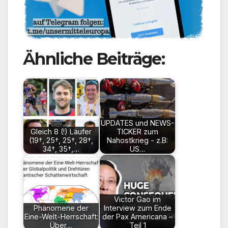
Ähnliche Beiträge:
UPDATES und NEWS-
Gleich 8 (!) Läufer
TICKER zum
(19†, 25†, 25†, 28†,
Nahostkrieg - z.B:
34†, 35†,…
US…
Victor Gao im
Phänomene der
Interview zum Ende
Eine-Welt-Herrschaft:
der Pax Americana –
Über…
Teil 1