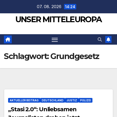
Zum
07. 08. 2026
14:24
Inhalt
UNSER MITTELEUROPA
springen
Schlagwort:
Grundgesetz
AKTUELLER BEITRAG
DEUTSCHLAND
JUSTIZ
POLIZEI
„Stasi 2.0“: Unliebsamen