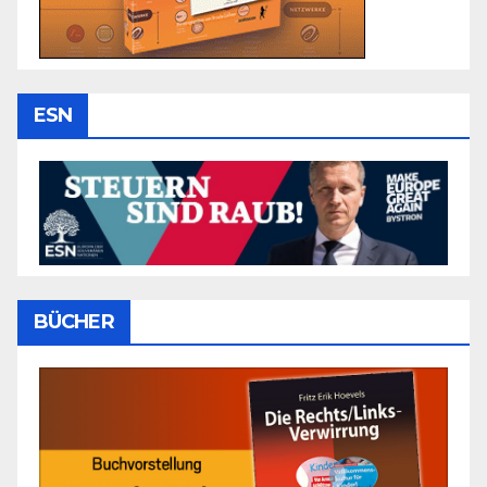
ESN
BÜCHER