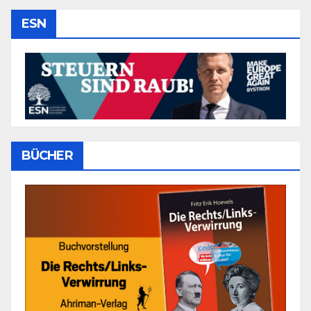
ESN
BÜCHER