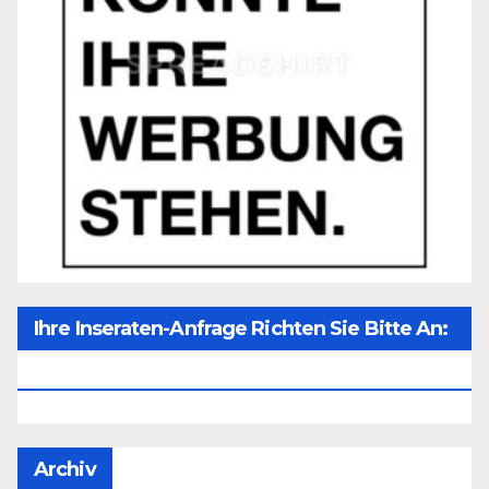
Ihre Inseraten-Anfrage Richten Sie Bitte An:
Office@unser-Mitteleuropa.net
Archiv