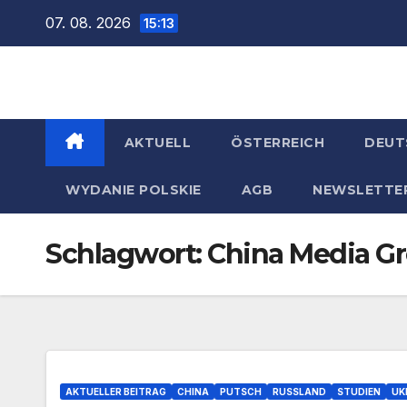
Zum
07. 08. 2026
15:13
Inhalt
springen
AKTUELL
ÖSTERREICH
DEUT
WYDANIE POLSKIE
AGB
NEWSLETTE
Schlagwort:
China Media G
AKTUELLER BEITRAG
CHINA
PUTSCH
RUSSLAND
STUDIEN
UK