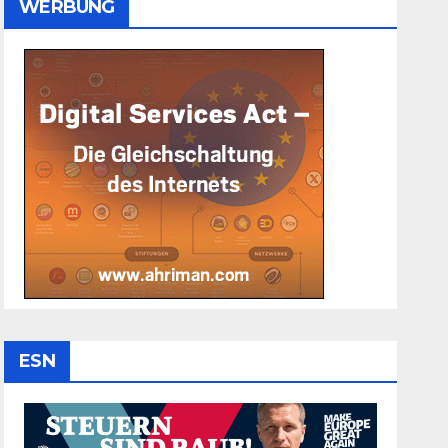
WERBUNG
ESN