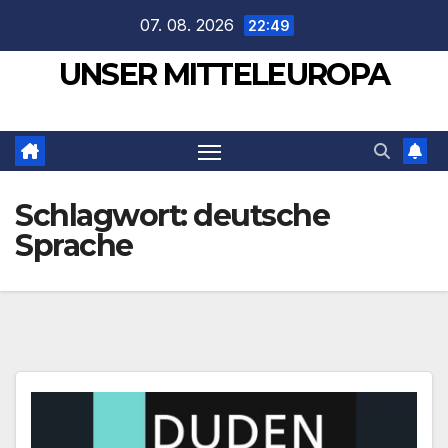
Zum
07. 08. 2026
22:49
Inhalt
UNSER MITTELEUROPA
springen
Schlagwort:
deutsche
Sprache