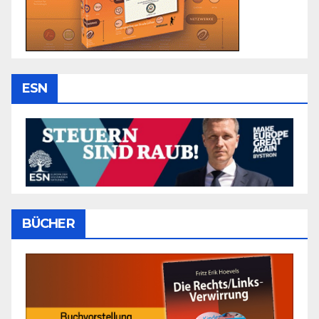
ESN
BÜCHER