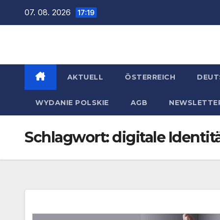
Zum
07. 08. 2026
17:19
Inhalt
springen
AKTUELL
ÖSTERREICH
DEUT
WYDANIE POLSKIE
AGB
NEWSLETTE
Schlagwort:
digitale Identit