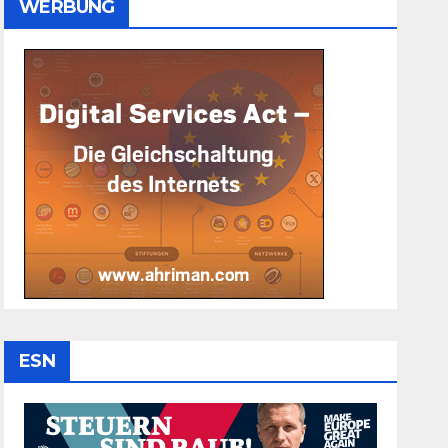
WERBUNG
ESN