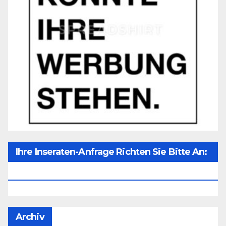
Ihre Inseraten-Anfrage Richten Sie Bitte An:
Office@unser-Mitteleuropa.net
Archiv