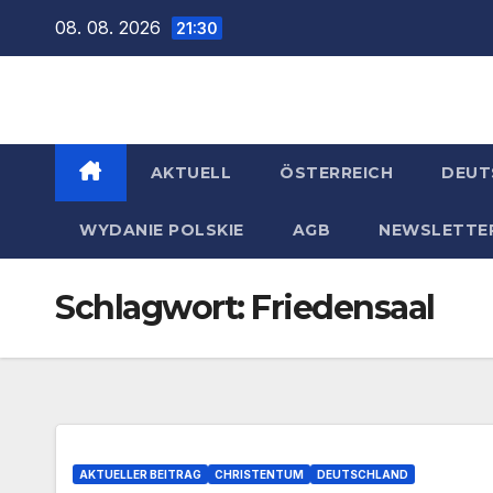
Zum
08. 08. 2026
21:30
Inhalt
springen
AKTUELL
ÖSTERREICH
DEUT
WYDANIE POLSKIE
AGB
NEWSLETTE
Schlagwort:
Friedensaal
AKTUELLER BEITRAG
CHRISTENTUM
DEUTSCHLAND