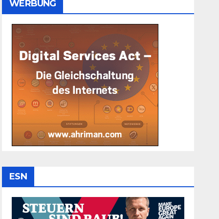
WERBUNG
ESN