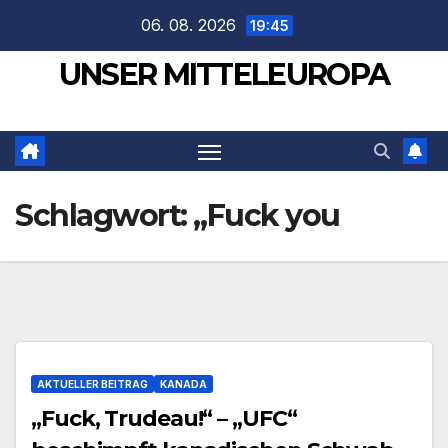
Zum
06. 08. 2026
19:45
Inhalt
UNSER MITTELEUROPA
springen
Schlagwort:
„Fuck you
AKTUELLER BEITRAG
KANADA
„Fuck, Trudeau!“ – „UFC“