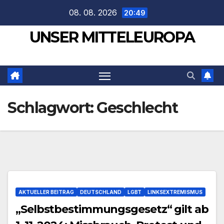
Zum
08. 08. 2026
20:49
Inhalt
UNSER MITTELEUROPA
springen
Schlagwort:
Geschlecht
AKTUELLER BEITRAG
DEUTSCHLAND
LGBT
LINKSEXTREMISMUS
„Selbstbestimmungsgesetz“ gilt ab