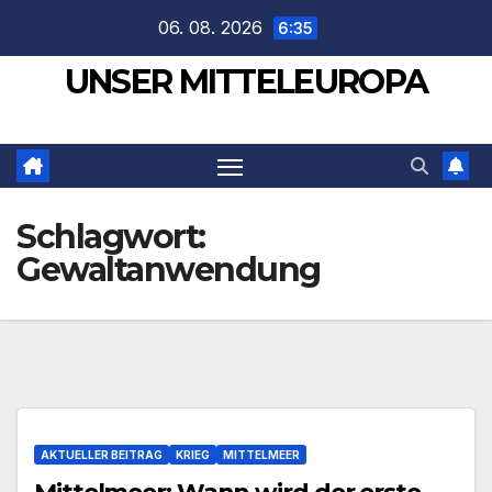
Zum
06. 08. 2026
6:35
Inhalt
UNSER MITTELEUROPA
springen
Schlagwort:
Gewaltanwendung
AKTUELLER BEITRAG
KRIEG
MITTELMEER