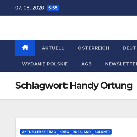
Zum
07. 08. 2026
5:55
Inhalt
springen
AKTUELL
ÖSTERREICH
DEUT
WYDANIE POLSKIE
AGB
NEWSLETTE
Schlagwort:
Handy Ortung
AKTUELLER BEITRAG
KRIEG
RUSSLAND
SÖLDNER