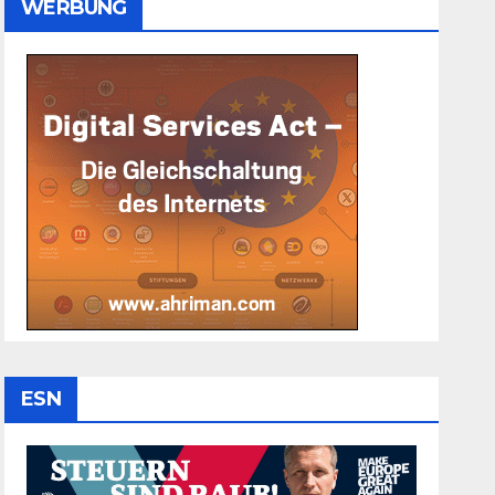
WERBUNG
ESN