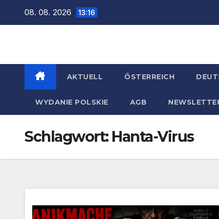
Zum
08. 08. 2026
13:16
Inhalt
springen
AKTUELL
ÖSTERREICH
DEUT
WYDANIE POLSKIE
AGB
NEWSLETTE
Schlagwort:
Hanta-Virus