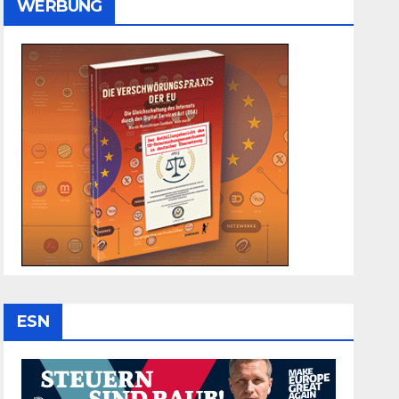
WERBUNG
ESN