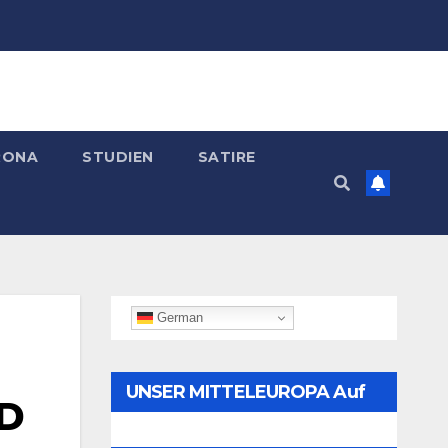
RONA
STUDIEN
SATIRE
German
UNSER MITTELEUROPA Auf
fD
Telegram Folgen