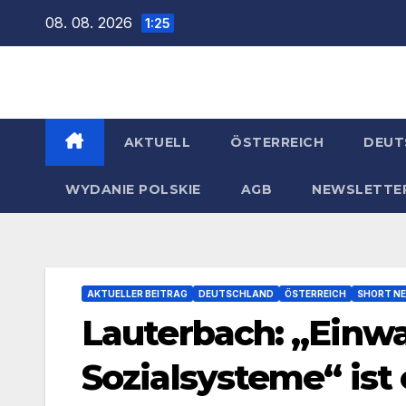
Zum
08. 08. 2026
1:25
Inhalt
springen
AKTUELL
ÖSTERREICH
DEUT
WYDANIE POLSKIE
AGB
NEWSLETTE
AKTUELLER BEITRAG
DEUTSCHLAND
ÖSTERREICH
SHORT N
Lauterbach: „Einw
Sozialsysteme“ ist