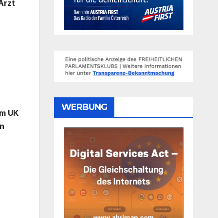
Arzt
WERBUNG
rm UK
en