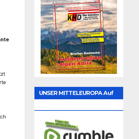
nnte
tzt
rte
UNSER MITTELEUROPA Auf
Rumble Folgen
och