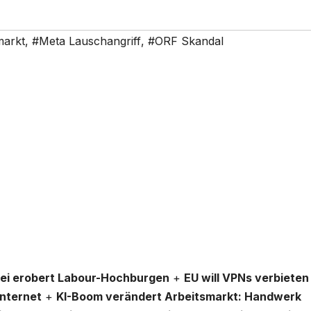
markt
,
#Meta Lauschangriff
,
#ORF Skandal
rtei erobert Labour-Hochburgen
+
EU will VPNs verbieten
Internet
+
KI-Boom verändert Arbeitsmarkt: Handwerk