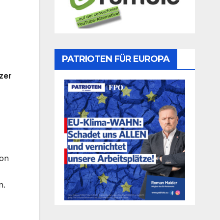
PATRIOTEN FÜR EUROPA
zer
von
n.