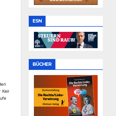
ESN
BÜCHER
den
 Keir
ufe