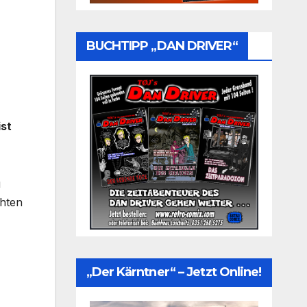
BUCHTIPP „DAN DRIVER“
ist
u
chten
„Der Kärntner“ – Jetzt Online!