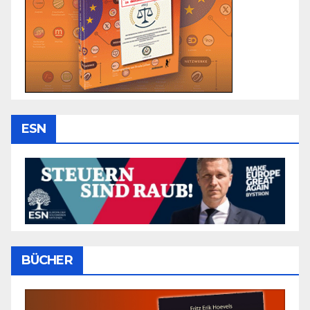
ESN
BÜCHER