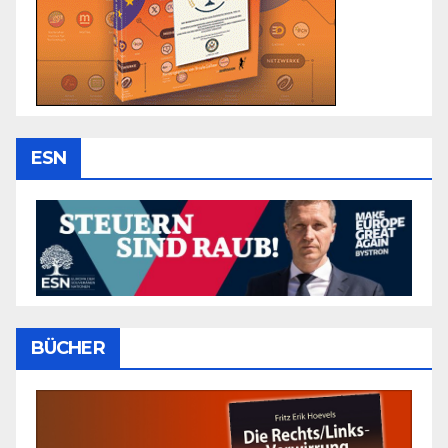
ESN
BÜCHER