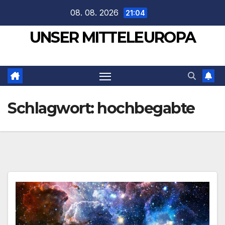
Zum
08. 08. 2026
21:04
Inhalt
UNSER MITTELEUROPA
springen
Schlagwort:
hochbegabte