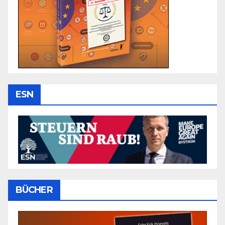
ESN
BÜCHER