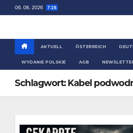
Zum
06. 08. 2026
7:28
Inhalt
springen
AKTUELL
ÖSTERREICH
DEUT
WYDANIE POLSKIE
AGB
NEWSLETTE
Schlagwort:
Kabel podwod