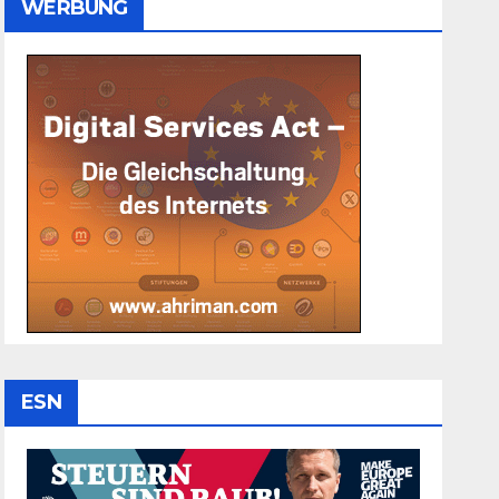
WERBUNG
ESN