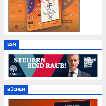
ESN
BÜCHER